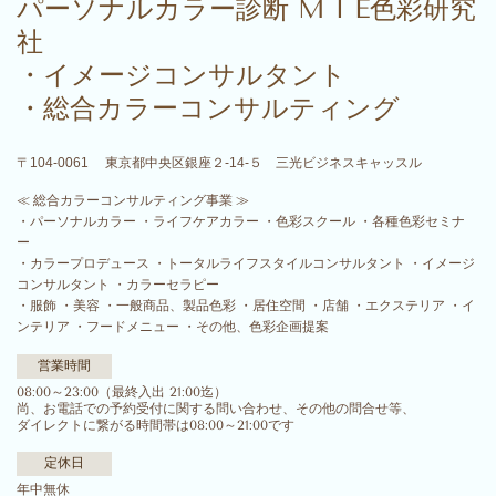
パーソナルカラー診断
M I E色彩研究
社
・イメージコンサルタント
・総合カラーコンサルティング
〒104-0061 東京都中央区銀座２‐14‐５ 三光ビジネスキャッスル
≪ 総合カラーコンサルティング事業 ≫
・パーソナルカラー ・ライフケアカラー ・色彩スクール ・各種色彩セミナ
ー
・カラープロデュース ・トータルライフスタイルコンサルタント ・イメージ
コンサルタント ・カラーセラピー
・服飾 ・美容 ・一般商品、製品色彩 ・居住空間 ・店舗 ・エクステリア ・イ
ンテリア ・フードメニュー ・その他、色彩企画提案
営業時間
08:00～23:00（最終入出 21:00迄）
尚、お電話での予約受付に関する問い合わせ、その他の問合せ等、
ダイレクトに繋がる時間帯は08:00～21:00です
定休日
年中無休