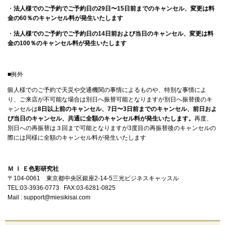
・
法人様でのご予約でご予約日の29日〜15日前までのキャンセル、変更は料
金の60％のキャンセル料が発生いたします
・
法人様でのご予約でご予約日の14日前および当日のキャンセル、変更は料
金の100％のキャンセル料が発生いたします
■例外
個人様でのご予約で天災や交通機関の事情によるものや、特別な事情によ
り、ご来店が不可能な場合は別日へ振替可能となりますが別日へ振替後のキ
ャンセルは
8日以上前のキャンセル、
7日〜3日前
までのキャンセル、
前日およ
び当日のキャンセル、共通に全額のキャンセル料が発生いたします。
再度、
別日への再振替は３回まで可能となりますが3度目の再振替後のキャンセルの
際には同様に全額のキャンセル料が発生いたします
Ｍ Ｉ Ｅ色彩研究社
〒104-0061 東京都中央区銀座2-14-5三光ビジネスキャッスル
TEL:03-3936-0773 FAX:03-6281-0825
Mail : support@miesikisai.com