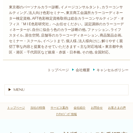
東京都のパーソナルカラー診断､イメージコンサルタント､カラーコンサ
ルティング､法人向け色彩セミナー､東京商工会議所カラーコーディネー
ター検定資格､AFT色彩検定資格取得は総合カラーコンサルティング・オ
フィス「M I E色彩研究社」へお任せください。認定講師のカラーコーデ
ィネーターが､自分に似合う色のカラー診断の他､ファッション､ライフ
スタイル､居住空間､店舗等のカラーコーディネーション､商品製品企画､
セミナー・スクール､イベントまで､個人様､法人様向けに､解りやすく親
切丁寧な内容と提案をさせていただきます＜主な対応地域＞東京都中央
区・港区・千代田区など銀座・赤坂・日本橋､その他､全国対応。
トップページ
会社概要
キャンセルポリシー
MENU
トップページ
当社の特徴
サービス案内
会社紹介
お問合せ
お客さまの声
ｱﾝﾁｴｲｼﾞﾝｸﾞ情報