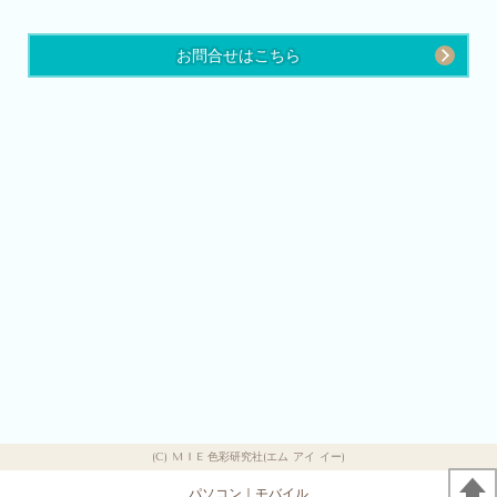
お問合せはこちら
(C) M I E 色彩研究社(エム アイ イー)
パソコン
｜モバイル