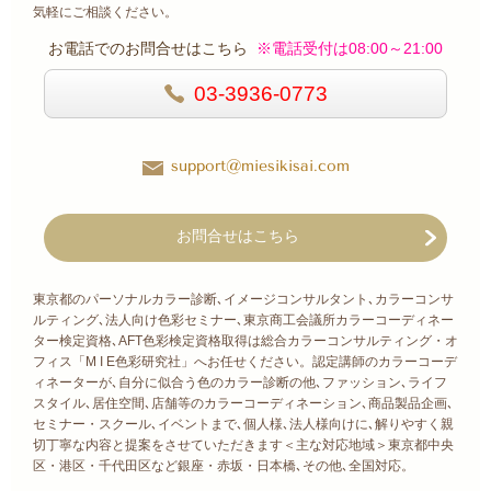
気軽にご相談ください。
お電話でのお問合せはこちら
※電話受付は08:00～21:00
03-3936-0773
support@miesikisai.com
お問合せはこちら
東京都のパーソナルカラー診断､イメージコンサルタント､カラーコンサ
ルティング､法人向け色彩セミナー､東京商工会議所カラーコーディネー
ター検定資格､AFT色彩検定資格取得は総合カラーコンサルティング・オ
フィス「M I E色彩研究社」へお任せください。認定講師のカラーコーデ
ィネーターが､自分に似合う色のカラー診断の他､ファッション､ライフ
スタイル､居住空間､店舗等のカラーコーディネーション､商品製品企画､
セミナー・スクール､イベントまで､個人様､法人様向けに､解りやすく親
切丁寧な内容と提案をさせていただきます＜主な対応地域＞東京都中央
区・港区・千代田区など銀座・赤坂・日本橋､その他､全国対応。