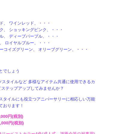
ド、 ワインレッド、・・・
ンク、 ショッキングピンク、・・・
プル、 ディープパープル、・・・
、 ロイヤルブルー、・・・
ターコイズグリーン、 オリーブグリーン、・・・
とでしょう
ツスタイルなど 多様なアイテム共通に使用できるカ
てステップアップしてみませんか？
スタイルにも役立つアニバーサリーに相応しい万能
ております！
00円(税別)
00円(税別)
リーベストカラー4色(成人式、謝恩会等の祝事用)