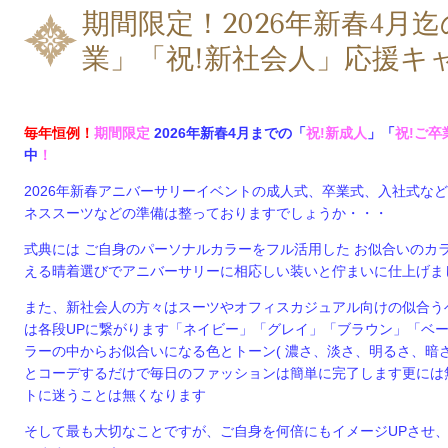
期間限定！2026年新春4月
業」「祝!新社会人」応援キ
毎年恒例！
期間限定
2026年新春4月までの「
祝!新成人
」「
祝!ご卒
中
！
2026年新春アニバーサリーイベントの成人式、卒業式、入社式な
ネススーツなどの準備は整っておりますでしょうか・・・
式典には ご自身のパーソナルカラーをフル活用した お似合いのカ
える晴着選びで
アニバーサリーに相応しい装いと佇まいに仕上げま
また、新社会人の方々はスーツやオフィスカジュアル向けの似合う
は各段UPに繋がります「ネイビー」「グレイ」「ブラウン」「ベ
ラーの中からお似合いになる色とトーン( 濃さ、淡さ、明るさ、暗
とコーデするだけで毎日のファッションは簡単に完了します更には
トに迷うことは無くなります
そして最も大切なことですが、ご自身を何倍にもイメージUPさせ