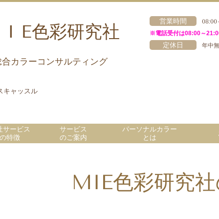
営業時間
08:00
 I E色彩研究社
※電話受付は08:00～21:0
定休日
年中
総合カラーコンサルティング
ネスキャッスル
社サービス
サービス
パーソナルカラー
の特徴
のご案内
とは
MIE色彩研究