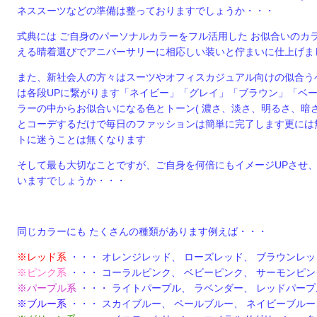
ネススーツなどの準備は整っておりますでしょうか・・・
式典には ご自身のパーソナルカラーをフル活用した お似合いのカ
える晴着選びで
アニバーサリーに相応しい装いと佇まいに仕上げま
また、新社会人の方々はスーツやオフィスカジュアル向けの似合う
は各段UPに繋がります「ネイビー」「グレイ」「ブラウン」「ベ
ラーの中からお似合いになる色とトーン( 濃さ、淡さ、明るさ、暗
とコーデするだけで毎日のファッションは簡単に完了します更には
トに迷うことは無くなります
そして最も大切なことですが、ご自身を何倍にもイメージUPさせ
いますでしょうか・・・
同じカラーにも たくさんの種類があります例えば・・・
※レッド系
・・・ オレンジレッド、 ローズレッド、 ブラウンレッ
※ピンク系
・・・ コーラルピンク、 ベビーピンク、 サーモンピ
※パープル系
・・・ ライトパープル、 ラベンダー、 レッドパー
※ブルー系
・・・ スカイブルー、 ペールブルー、 ネイビーブルー