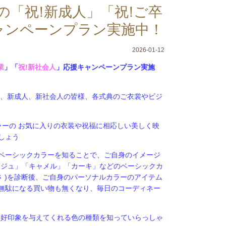
迄の「祝!新成人」「祝!ご卒
ャンペーンプラン実施中！
2026-01-12
業
」「
祝!新社会人
」応援キャンペーンプラン実施
ど、新成人、新社会人の皆様、各式典のご衣裳やビジ
ラーの お気に入りの衣装や祝福に相応しい美しく映
しょう
ベーシックカラーを知ることで、ご自身のイメージ
ージュ」「キャメル」「カーキ」などのベーシックカ
さ )を診断後、ご自身のパーソナルカラーのアイテム
無駄になる買い物も無くなり、毎日のコーディネー
、好印象を与えてくれる色の種類を知っていらっしゃ