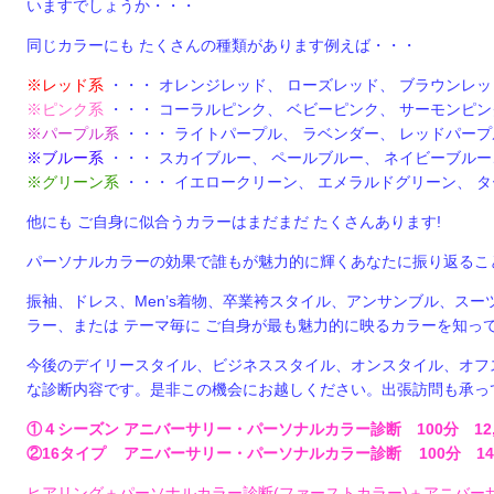
いますでしょうか・・・
同じカラーにも たくさんの種類があります例えば・・・
※レッド系
・・・ オレンジレッド、 ローズレッド、 ブラウンレッ
※ピンク系
・・・ コーラルピンク、 ベビーピンク、 サーモンピ
※パープル系
・・・ ライトパープル、 ラベンダー、 レッドパー
※ブルー系
・・・ スカイブルー、 ペールブルー、 ネイビーブルー
※グリーン系
・・・ イエロークリーン、 エメラルドグリーン、 
他にも ご自身に似合うカラーはまだまだ たくさんあります!
パーソナルカラーの効果で誰もが魅力的に輝くあなたに振り返るこ
振袖、ドレス、Men’s着物、卒業袴スタイル、アンサンブル、スー
ラー、または テーマ毎に ご自身が最も魅力的に映るカラーを知っ
今後のデイリースタイル、ビジネススタイル、オンスタイル、オフ
な診断内容です。是非この機会にお越しください。出張訪問も承っ
①４シーズン アニバーサリー・パーソナルカラー診断 100分 12,0
②16タイプ アニバーサリー・パーソナルカラー診断 100分 14,0
ヒアリング＋パーソナルカラー診断(ファーストカラー)＋アニバーサ