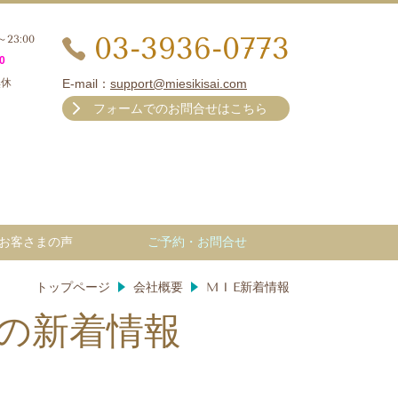
03-3936-0773
～23:00
0
無休
E-mail：
support@miesikisai.com
フォームでのお問合せはこちら
お客さまの声
ご予約・お問合せ
トップページ
会社概要
M I E新着情報
社の新着情報